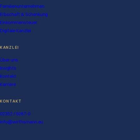
Familienunternehmen
Erbschaft & Schenkung
Einkommensteuer
Digitale Kanzlei
KANZLEI
Über uns
Insights
Kontakt
Karriere
KONTAKT
02352 / 9287-0
info@wirthsmann.eu