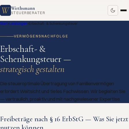
W
Wirthsmann
STEUERBERATER
Start
›
Leistungen
›
Erbschaft- & Schenkungsteuer
VERMÖGENSNACHFOLGE
Erbschaft- &
Schenkungsteuer —
strategisch gestalten
Die steueroptimale Übertragung von Familienvermögen
erfordert Weitsicht und tiefes Fachwissen. Wir begleiten Sie
— vertraulich, proaktiv und mit nachgewiesener Expertise.
Freibeträge nach § 16 ErbStG — Was Sie jetzt
nutzen können